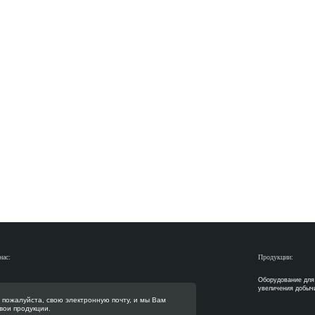
нас:
Продукции:
Оборудование для
увеличения добыч
 пожалуйста, свою электронную почту, и мы Вам
вои продукции.