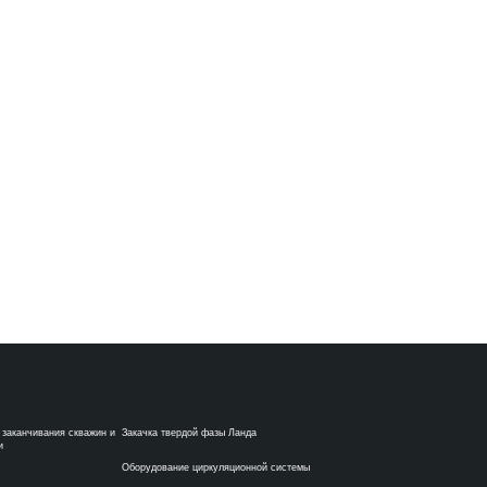
 заканчивания скважин и
Закачка твердой фазы Ланда
и
Оборудование циркуляционной системы