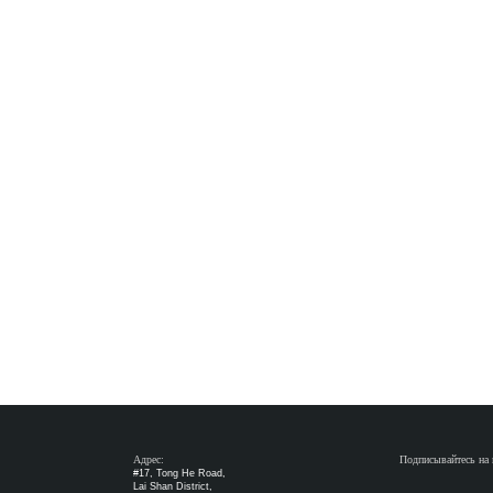
Адрес:
Подписывайтесь на 
#17, Tong He Road,
S
T
S
Lai Shan District,