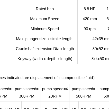
Rated bhp
8.8 HP
1
Maximum Speed
420 rpm
6
Minimum Speed
90 rpm
Max. plunger size x stroke length.
42x35 m
Crankshaft extension Dia.x length
30x52 m
Keyway (width x depth x length)
8x4x50 
s indicated are displacement of incompressible fluid）
speed=
pump speed=
pump speed=4
pump speed=
pump
RPM
300RPM
20RPM
500RPM
60