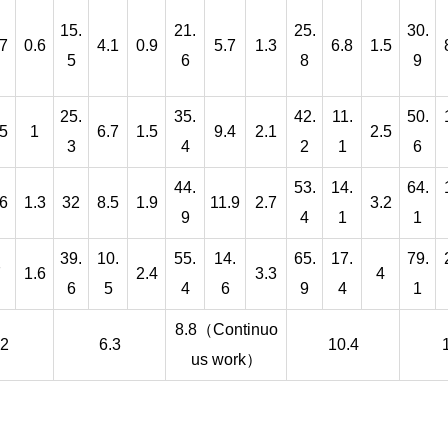
15.
21.
25.
30.
.7
0.6
4.1
0.9
5.7
1.3
6.8
1.5
5
6
8
9
25.
35.
42.
11.
50.
.5
1
6.7
1.5
9.4
2.1
2.5
3
4
2
1
6
44.
53.
14.
64.
.6
1.3
32
8.5
1.9
11.9
2.7
3.2
9
4
1
1
39.
10.
55.
14.
65.
17.
79.
7
1.6
2.4
3.3
4
6
5
4
6
9
4
1
8.8（Continuo
.2
6.3
10.4
us work）