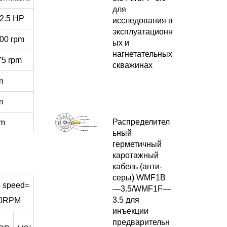
для
2.5 HP
исследования в
эксплуатационн
00 rpm
ых и
нагнетательных
75 rpm
скважинах
m
m
Распределител
mm
ьный
герметичный
каротажный
кабель (анти-
серы) WMF1B
 speed=
—3.5/WMF1F—
3.5 для
0RPM
инъекции
предварительн