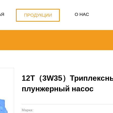
АЯ
О НАС
ПРОДУКЦИИ
12T（3W35）Триплексн
плунжерный насос
Марка: