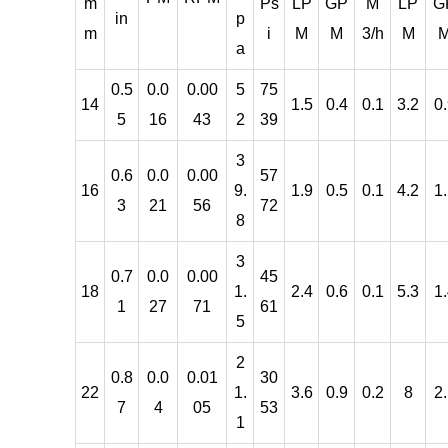
m
Ps
LP
GP
M
LP
G
in
p
m
i
M
M
3/h
M
a
0.5
0.0
0.00
5
75
14
1.5
0.4
0.1
3.2
0
5
16
43
2
39
3
0.6
0.0
0.00
57
16
9.
1.9
0.5
0.1
4.2
1
3
21
56
72
8
3
0.7
0.0
0.00
45
18
1.
2.4
0.6
0.1
5.3
1
1
27
71
61
5
2
0.8
0.0
0.01
30
22
1.
3.6
0.9
0.2
8
2
7
4
05
53
1