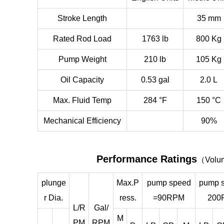
Stroke Length
35 mm
Rated Rod Load
1763 lb
800 Kg
Pump Weight
210 lb
105 Kg
Oil Capacity
0.53 gal
2.0 L
Max. Fluid Temp
284 °F
150 °C
Mechanical Efficiency
90%
Performance Ratings
（Volume
plunge
Max.P
pump speed
pump 
r Dia.
ress.
=90RPM
200
L/R
Gal/
M
PM
RPM