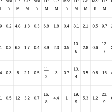
P
M3/
LP
GP
M3/
LP
GP
M3/
LP
GP
M3/
LP
M
h
M
M
h
M
M
h
M
M
h
M
.9
0.2
4.8
1.3
0.3
6.8
1.8
0.4
8.1
2.1
0.5
9.7
10.
12.
.1
0.3
6.3
1.7
0.4
8.9
2.3
0.5
2.8
0.6
6
7
11.
13.
.4
0.3
8
2.1
0.5
3
0.7
3.5
0.8
16
2
4
16.
19.
23.
.1
0.5
12
3.2
0.7
4.4
1
5.3
1.2
8
9
9