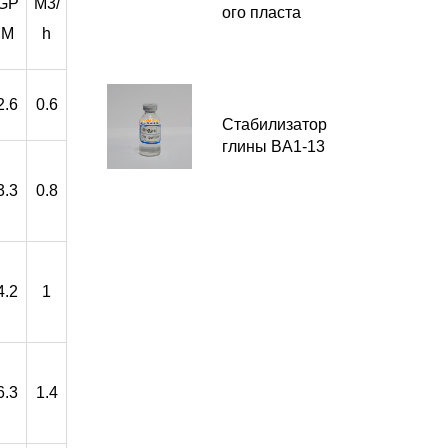
GP
M3/
ого пласта
M
h
2.6
0.6
Стабилизатор
глины BA1-13
3.3
0.8
4.2
1
6.3
1.4