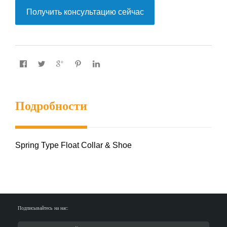
Получить консультацию сейчас
Подробности
Spring Type Float Collar & Shoe
Подписывайтесь на нас:
S
T
S
h
w
h